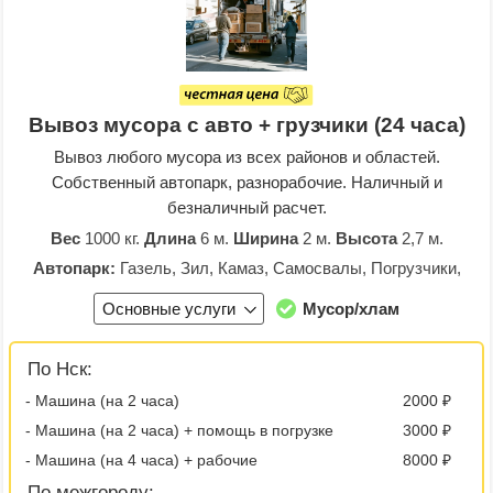
Вывоз мусора с авто + грузчики (24 часа)
Вывоз любого мусора из всех районов и областей.
Собственный автопарк, разнорабочие. Наличный и
безналичный расчет.
Вес
1000 кг.
Длина
6 м.
Ширина
2 м.
Высота
2,7 м.
Автопарк:
Газель, Зил, Камаз, Самосвалы, Погрузчики,
Основные услуги
Мусор/хлам
По Нск:
- Машина (на 2 часа)
2000 ₽
- Машина (на 2 часа) + помощь в погрузке
3000 ₽
- Машина (на 4 часа) + рабочие
8000 ₽
По межгороду: