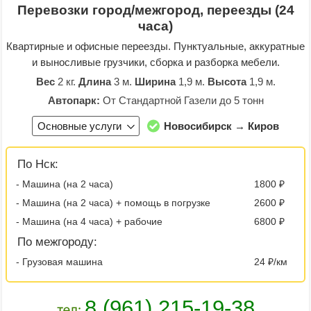
Перевозки город/межгород, переезды (24
часа)
Квартирные и офисные переезды. Пунктуальные, аккуратные
и выносливые грузчики, сборка и разборка мебели.
Вес
2 кг.
Длина
3 м.
Ширина
1,9 м.
Высота
1,9 м.
Автопарк:
От Стандартной Газели до 5 тонн
Основные услуги
Новосибирск → Киров
По Нск:
- Машина (на 2 часа)
1800 ₽
- Машина (на 2 часа) + помощь в погрузке
2600 ₽
- Машина (на 4 часа) + рабочие
6800 ₽
По межгороду:
- Грузовая машина
24 ₽/км