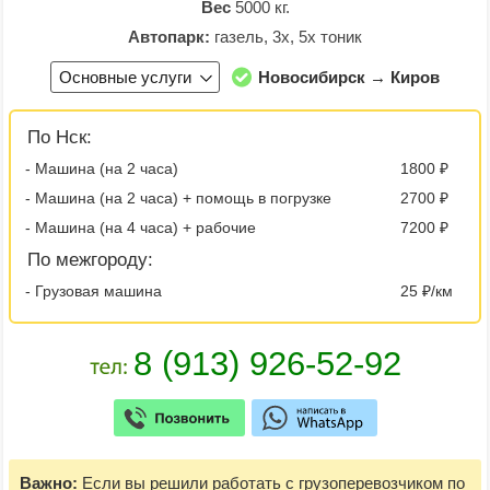
Вес
5000 кг.
Автопарк:
газель, 3х, 5х тоник
Основные услуги
Новосибирск → Киров
По Нск:
- Машина (на 2 часа)
1800 ₽
- Машина (на 2 часа) + помощь в погрузке
2700 ₽
- Машина (на 4 часа) + рабочие
7200 ₽
По межгороду:
- Грузовая машина
25 ₽/км
Важно:
Если вы решили работать с грузоперевозчиком по