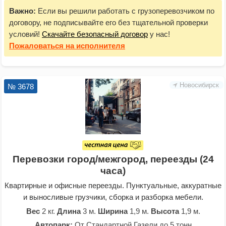
Важно:
Если вы решили работать с грузоперевозчиком по
договору, не подписывайте его без тщательной проверки
условий!
Скачайте безопасный договор
у нас!
Пожаловаться
на исполнителя
Новосибирск
№ 3678
Перевозки город/межгород, переезды (24
часа)
Квартирные и офисные переезды. Пунктуальные, аккуратные
и выносливые грузчики, сборка и разборка мебели.
Вес
2 кг.
Длина
3 м.
Ширина
1,9 м.
Высота
1,9 м.
Автопарк:
От Стандартной Газели до 5 тонн