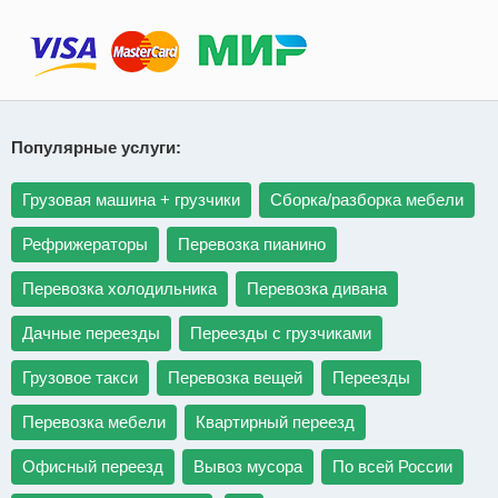
Популярные услуги:
Грузовая машина + грузчики
Сборка/разборка мебели
Рефрижераторы
Перевозка пианино
Перевозка холодильника
Перевозка дивана
Дачные переезды
Переезды с грузчиками
Грузовое такси
Перевозка вещей
Переезды
Перевозка мебели
Квартирный переезд
Офисный переезд
Вывоз мусора
По всей России