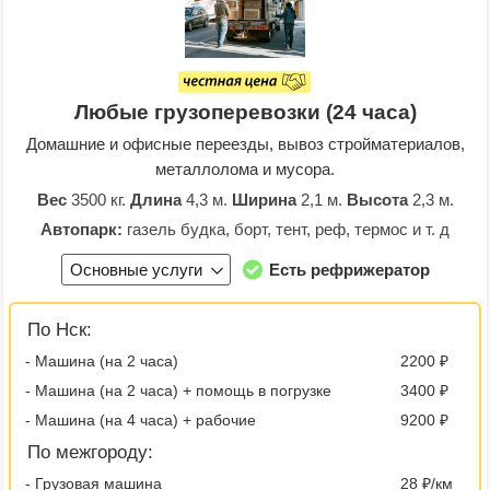
Любые грузоперевозки (24 часа)
Домашние и офисные переезды, вывоз стройматериалов,
металлолома и мусора.
Вес
3500 кг.
Длина
4,3 м.
Ширина
2,1 м.
Высота
2,3 м.
Автопарк:
газель будка, борт, тент, реф, термос и т. д
Основные услуги
Есть рефрижератор
По Нск:
- Машина (на 2 часа)
2200 ₽
- Машина (на 2 часа) + помощь в погрузке
3400 ₽
- Машина (на 4 часа) + рабочие
9200 ₽
По межгороду:
- Грузовая машина
28 ₽/км