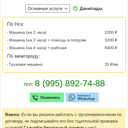
Основные услуги
Дачи/сады
По Нск:
- Машина (на 2 часа)
2200 ₽
- Машина (на 2 часа) + помощь в погрузке
3200 ₽
- Машина (на 4 часа) + рабочие
8400 ₽
По межгороду:
- Грузовая машина
33 ₽/км
Важно:
Если вы решили работать с грузоперевозчиком по
договору, не подписывайте его без тщательной проверки
условий!
Скачайте безопасный договор
у нас!