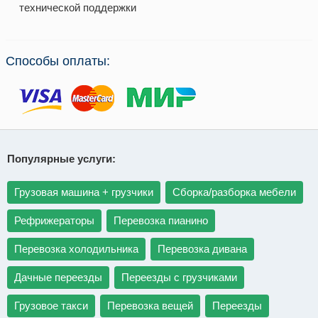
технической поддержки
Способы оплаты:
Популярные услуги:
Грузовая машина + грузчики
Сборка/разборка мебели
Рефрижераторы
Перевозка пианино
Перевозка холодильника
Перевозка дивана
Дачные переезды
Переезды с грузчиками
Грузовое такси
Перевозка вещей
Переезды