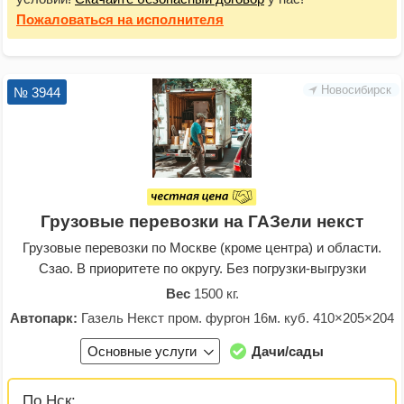
Пожаловаться
на исполнителя
Новосибирск
№ 3944
Грузовые перевозки на ГАЗели некст
Грузовые перевозки по Москве (кроме центра) и области.
Сзао. В приоритете по округу. Без погрузки-выгрузки
Вес
1500 кг.
Автопарк:
Газель Некст пром. фургон 16м. куб. 410×205×204
Основные услуги
Дачи/сады
По Нск: