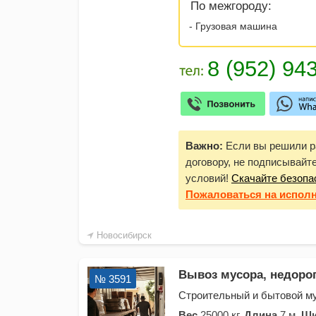
По межгороду:
- Грузовая машина
Важно:
Если вы решили ра
договору, не подписывайт
условий!
Скачайте безопа
Пожаловаться
на испол
Новосибирск
Вывоз мусора, недорого
№ 3591
Строительный и бытовой мус
Вес
25000 кг.
Длина
7 м.
Ши