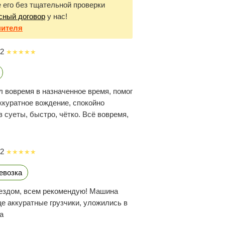
е его без тщательной проверки
сный договор
у нас!
нителя
22
 вовремя в назначенное время, помог
аккуратное вождение, спокойно
 суеты, быстро, чётко. Всё вовремя,
22
евозка
рездом, всем рекомендую! Машина
е аккуратные грузчики, уложились в
а