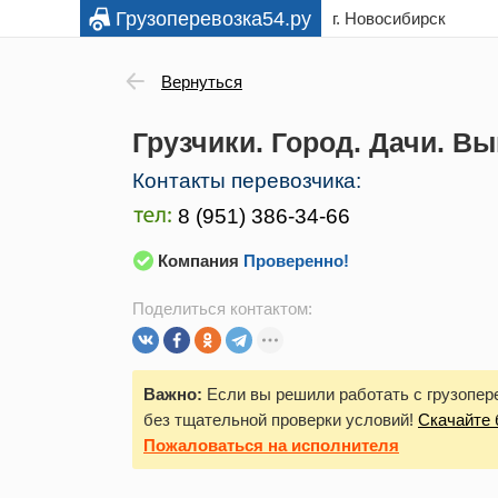
Грузоперевозка54.ру
г. Новосибирск
Вернуться
Грузчики. Город. Дачи. Вы
Контакты перевозчика:
Компания
Проверенно!
Поделиться контактом:
Важно:
Если вы решили работать с грузопере
без тщательной проверки условий!
Скачайте 
Пожаловаться
на исполнителя