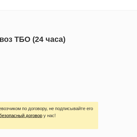
воз ТБО (24 часа)
возчиком по договору, не подписывайте его
безопасный договор
у нас!