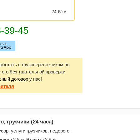
24 ₽/км
ботать с грузоперевозчиком по
е его без тщательной проверки
сный договор
у нас!
нителя
, грузчики (24 часа)
ор, услуги грузчиков, недорого.
рина
2,9 м.
Высота
2,9 м.