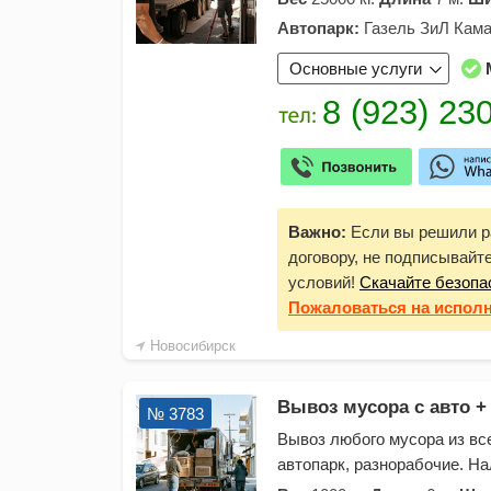
Автопарк:
Газель ЗиЛ Кама
Основные услуги
Важно:
Если вы решили ра
договору, не подписывайт
условий!
Скачайте безопа
Пожаловаться
на испол
Новосибирск
Вывоз мусора с авто + 
№ 3783
Вывоз любого мусора из вс
автопарк, разнорабочие. Н