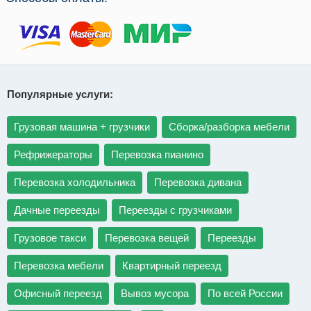
Популярные услуги:
Грузовая машина + грузчики
Сборка/разборка мебели
Рефрижераторы
Перевозка пианино
Перевозка холодильника
Перевозка дивана
Дачные переезды
Переезды с грузчиками
Грузовое такси
Перевозка вещей
Переезды
Перевозка мебели
Квартирный переезд
Офисный переезд
Вывоз мусора
По всей России