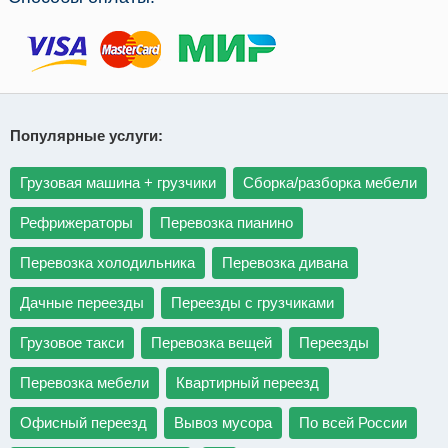
Популярные услуги:
Грузовая машина + грузчики
Сборка/разборка мебели
Рефрижераторы
Перевозка пианино
Перевозка холодильника
Перевозка дивана
Дачные переезды
Переезды с грузчиками
Грузовое такси
Перевозка вещей
Переезды
Перевозка мебели
Квартирный переезд
Офисный переезд
Вывоз мусора
По всей России