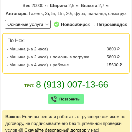
Вес
20000 кг.
Ширина
2,5 м.
Высота
2,7 м.
Автопарк:
Газель, 3т, 5т, 15т, 20т, фура, шаланда, самогруз
Основные услуги
Новосибирск → Петрозаводск
По Нск:
- Машина (на 2 часа)
3800 ₽
- Машина (на 2 часа) + помощь в погрузке
5800 ₽
- Машина (на 4 часа) + рабочие
15600 ₽
Важно:
Если вы решили работать с грузоперевозчиком по
договору, не подписывайте его без тщательной проверки
условий!
Скачайте безопасный договор
у нас!